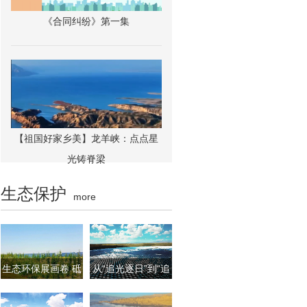
《合同纠纷》第一集
【祖国好家乡美】龙羊峡：点点星
光铸脊梁
生态保护
more
生态环保展画卷 砥
从“追光逐日”到“追
砺奋进又一年——
光逐链” 海南州清