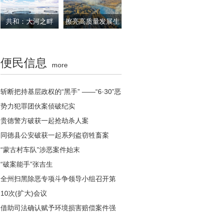
2024年海南州生态
洁能源高地建设掀
建设与保护工作速
开新篇章
共和：大河之畔
擦亮高质量发展生
写
有“大美”
态文明底色
便民信息
more
斩断把持基层政权的“黑手” ——“6·30”恶
势力犯罪团伙案侦破纪实
贵德警方破获一起抢劫杀人案
同德县公安破获一起系列盗窃牲畜案
“蒙古村车队”涉恶案件始末
“破案能手”张吉生
全州扫黑除恶专项斗争领导小组召开第
10次(扩大)会议
借助司法确认赋予环境损害赔偿案件强